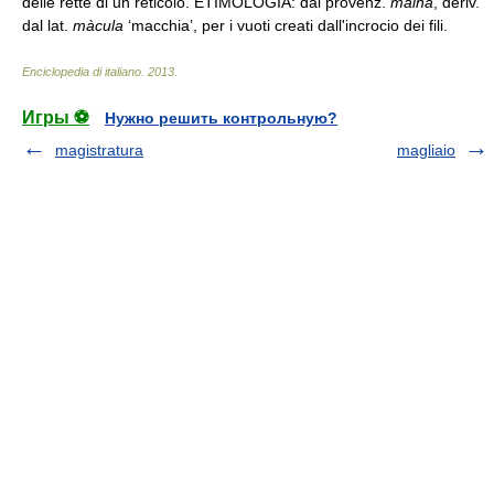
delle rette di un reticolo. ETIMOLOGIA: dal provenz.
malha
, deriv.
dal lat.
màcula
‘macchia’, per i vuoti creati dall'incrocio dei fili.
Enciclopedia di italiano
.
2013
.
Игры ⚽
Нужно решить контрольную?
magistratura
magliaio