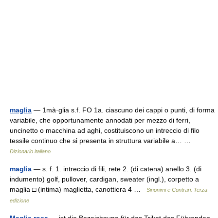
maglia
— 1mà·glia s.f. FO 1a. ciascuno dei cappi o punti, di forma
variabile, che opportunamente annodati per mezzo di ferri,
uncinetto o macchina ad aghi, costituiscono un intreccio di filo
tessile continuo che si presenta in struttura variabile a… …
Dizionario italiano
maglia
— s. f. 1. intreccio di fili, rete 2. (di catena) anello 3. (di
indumento) golf, pullover, cardigan, sweater (ingl.), corpetto a
maglia □ (intima) maglietta, canottiera 4 …
Sinonimi e Contrari. Terza
edizione