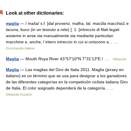
Look at other dictionaries:
maglia
— / maʎa/ s.f. [dal provenz. malha, lat. macŭla macchia1 e
lacuna, buco (in un tessuto a rete) ]. 1. [intreccio di filati legati
assieme in anse sia manualmente sia mediante particolari
macchine e, anche, l intero intreccio in cui si uniscono a… …
Enciclopedia Italiana
Maglia
— Mouth Roya River 43°57′10″N 7°31′13″E / …
Wikipedia
Maglia
— Las maglias del Giro de Italia 2011. Maglia (jersey en
italiano) es un término que se usa para designar a los ganadores
de las diferentes categorías en la competición ciclista italiana Giro
de Italia. El color asignado dependerá de la categoría… …
Wikipedia Español