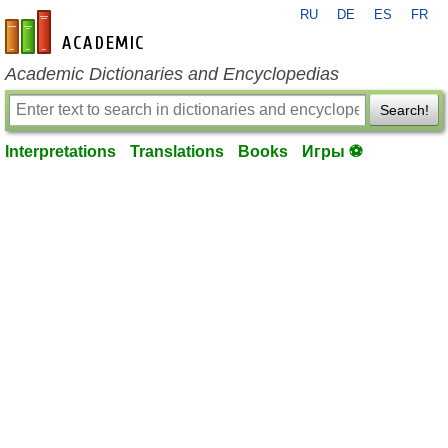
RU
DE
ES
FR
en-academic.com
Academic Dictionaries and Encyclopedias
Search!
Interpretations
Translations
Books
Игры ⚽