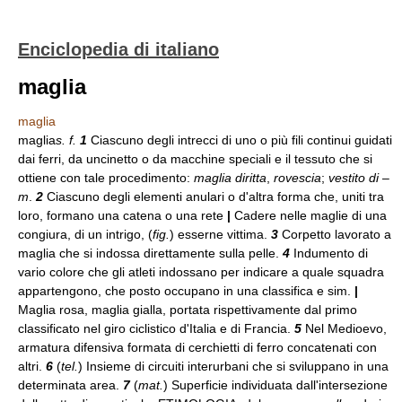
Enciclopedia di italiano
maglia
maglia
maglia
s. f.
1
Ciascuno degli intrecci di uno o più fili continui guidati
dai ferri, da uncinetto o da macchine speciali e il tessuto che si
ottiene con tale procedimento:
maglia diritta
,
rovescia
;
vestito di –
m
.
2
Ciascuno degli elementi anulari o d'altra forma che, uniti tra
loro, formano una catena o una rete
|
Cadere nelle maglie di una
congiura, di un intrigo, (
fig.
) esserne vittima.
3
Corpetto lavorato a
maglia che si indossa direttamente sulla pelle.
4
Indumento di
vario colore che gli atleti indossano per indicare a quale squadra
appartengono, che posto occupano in una classifica e sim.
|
Maglia rosa, maglia gialla, portata rispettivamente dal primo
classificato nel giro ciclistico d'Italia e di Francia.
5
Nel Medioevo,
armatura difensiva formata di cerchietti di ferro concatenati con
altri.
6
(
tel.
) Insieme di circuiti interurbani che si sviluppano in una
determinata area.
7
(
mat.
) Superficie individuata dall'intersezione